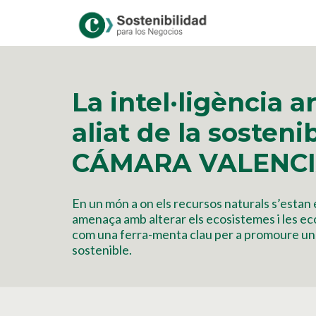
La intel·ligència ar
aliat de la sostenib
CÁMARA VALENC
En un món a on els recursos naturals s’estan es
amenaça amb alterar els ecosistemes i les ec
com una ferra-menta clau per a promoure 
sostenible.