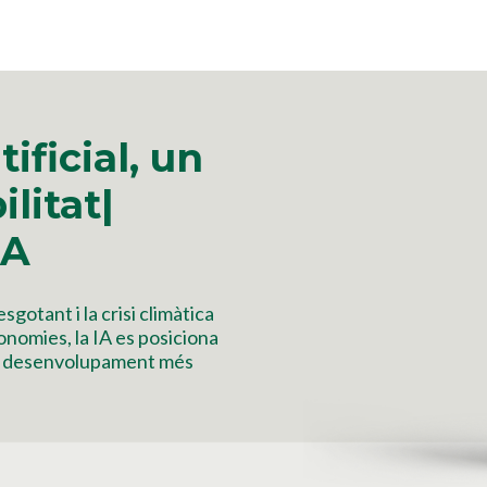
tificial, un
ilitat|
IA
gotant i la crisi climàtica
onomies, la IA es posiciona
un desenvolupament més