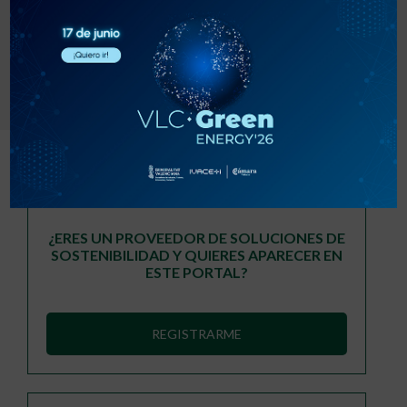
mensuales
especializadas
¿ERES UN PROVEEDOR DE SOLUCIONES DE
SOSTENIBILIDAD Y QUIERES APARECER EN
ESTE PORTAL?
REGISTRARME