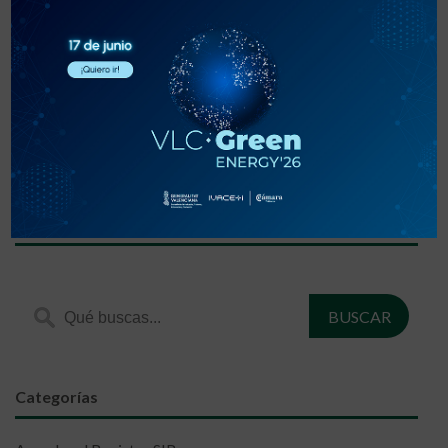
«
‹
1
2
3
›
»
Encuentra lo que estás buscando
Categorías