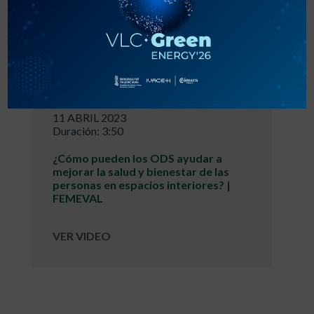
11 ABRIL 2023
Duración: 3:50
¿Cómo pueden los ODS ayudar a
mejorar la salud y bienestar de las
personas en espacios interiores? |
FEMEVAL
VER VIDEO