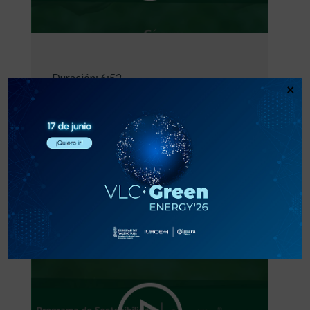
Duración: 6:52
×
María Navarro ADCV | La Circularidad
como Ventaja Competitiva
Empresarial
VER VIDEO