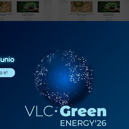
TIN DE
BOLETIN DE
ENIBILIDAD Nº
SOSTENIBILIDAD Nº
123
 nº 124
Boletín nº 123
Ver todos los boletines »
PROVEEDORES