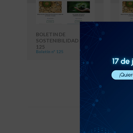
BOLETIN DE
BOLE
SOSTENIBILIDAD Nº
SOST
125
124
Boletín nº 125
Boletín