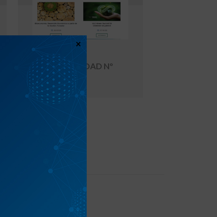
×
BOLETIN DE
SOSTENIBILIDAD Nº
122
Boletín nº 122