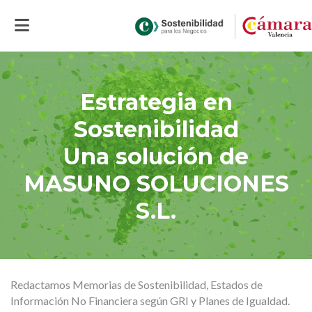
Inicio
>
Soluciones
>
Estrategia y gestión sostenible
>
Estrategia en
Sostenibilidad
Estrategia en
Sostenibilidad
Una solución de
MASUNO SOLUCIONES
S.L.
Redactamos Memorias de Sostenibilidad, Estados de
Información No Financiera según GRI y Planes de Igualdad.