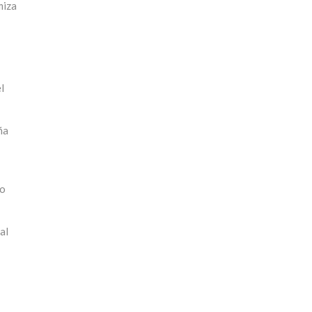
miza
l
ña
 o
al