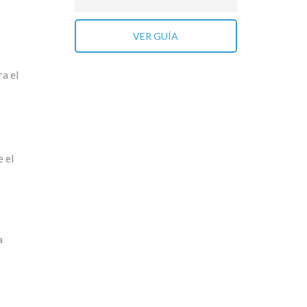
VER GUÍA
ra el
e el
a