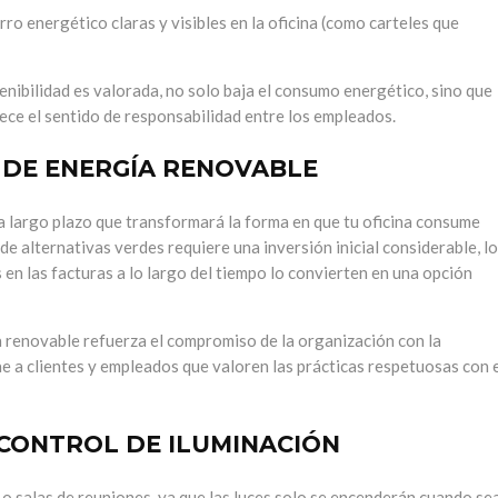
rro energético claras y visibles en la oficina (como carteles que
nibilidad es valorada, no solo baja el consumo energético, sino que
lece el sentido de responsabilidad entre los empleados.
 DE ENERGÍA RENOVABLE
a largo plazo que transformará la forma en que tu oficina consume
e alternativas verdes requiere una inversión inicial considerable, l
s en las facturas a lo largo del tiempo lo convierten en una opción
a renovable refuerza el compromiso de la organización con la
ae a clientes y empleados que valoren las prácticas respetuosas con 
CONTROL DE ILUMINACIÓN
s o salas de reuniones, ya que las luces solo se encenderán cuando se