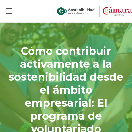
Inicio
>
Actualidad
>
Cómo contribuir activamente a la sostenibilidad
desde el ámbito empresarial: El programa de voluntariado corporativo
«Reverdera»
Cómo contribuir
activamente a la
sostenibilidad desde
el ámbito
empresarial: El
programa de
voluntariado