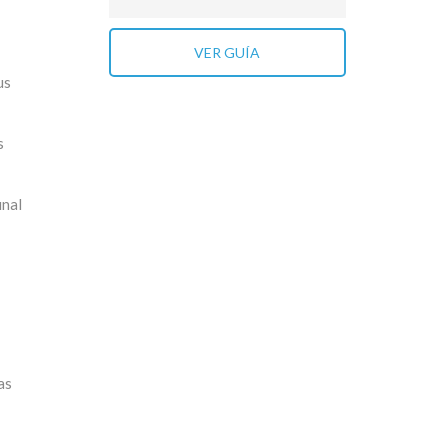
VER GUÍA
us
s
inal
as