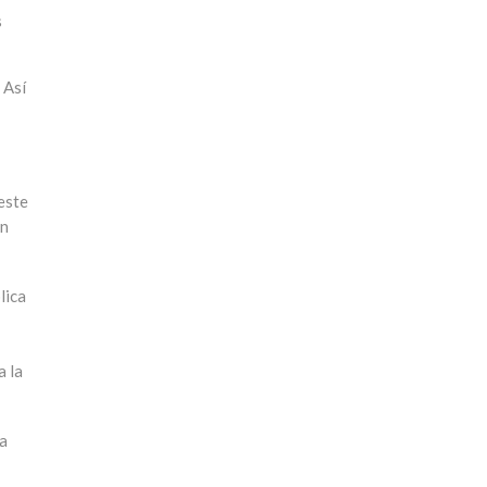
s
 Así
.
este
an
lica
a la
la