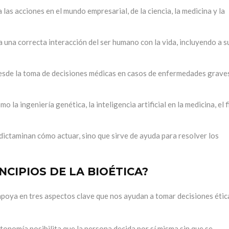
 las acciones en el mundo empresarial, de la ciencia, la medicina y la
a una correcta interacción del ser humano con la vida, incluyendo a s
desde la toma de decisiones médicas en casos de enfermedades grave
a ingeniería genética, la inteligencia artificial en la medicina, el f
e dictaminan cómo actuar, sino que sirve de ayuda para resolver los
NCIPIOS DE LA BIOÉTICA?
apoya en tres aspectos clave que nos ayudan a tomar decisiones étic
utonomía posibilita que la persona decida por sí misma sin que se