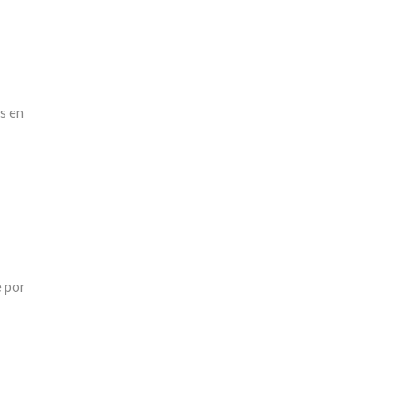
s en
e por