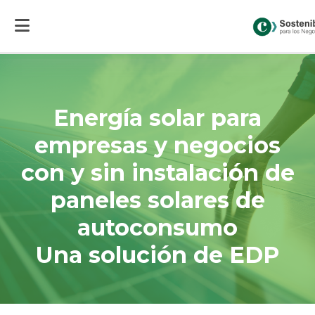
Inicio
>
Soluciones
>
Transición energética y Crisis Climática
>
Energía solar
para empresas y negocios con y sin instalación de paneles solares de
autoconsumo
Energía solar para
empresas y negocios
con y sin instalación de
paneles solares de
autoconsumo
Una solución de EDP