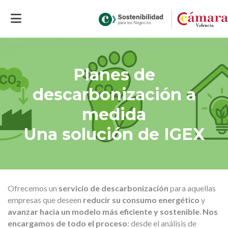
Inicio
>
Soluciones
>
Estrategia y gestión sostenible
>
Planes de
descarbonización a medida
Planes de
descarbonización a
medida
Una solución de IGEX
Ofrecemos un
servicio de descarbonización
para aquellas
empresas que deseen
reducir su consumo energético
y
avanzar hacia un modelo más eficiente y sostenible
.
Nos
encargamos de todo el proceso
: desde el análisis de