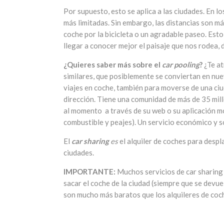
Por supuesto, esto se aplica a las ciudades. En l
más limitadas. Sin embargo, las distancias son m
coche por la bicicleta o un agradable paseo. Est
llegar a conocer mejor el paisaje que nos rodea,
¿Quieres saber más sobre el
car pooling
?
¿Te a
similares, que posiblemente se conviertan en n
viajes en coche, también para moverse de una ciu
dirección. Tiene una comunidad de más de 35 mill
al momento a través de su web o su aplicación m
combustible y peajes). Un servicio económico y s
El
car sharing
es
el alquiler de coches para despl
ciudades.
IMPORTANTE:
Muchos servicios de car sharing 
sacar el coche de la ciudad (siempre que se devuelv
son mucho más baratos que los alquileres de coc