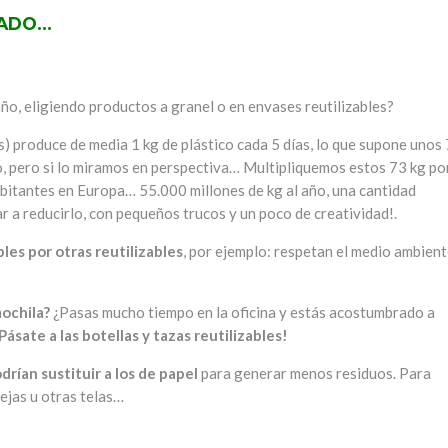
DADO…
o, eligiendo productos a granel o en envases reutilizables?
) produce de media 1 kg de plástico cada 5 días, lo que supone unos
o, pero si lo miramos en perspectiva… Multipliquemos estos 73 kg po
bitantes en Europa… 55.000 millones de kg al año, una cantidad
a reducirlo, con pequeños trucos y un poco de creatividad!.
les por otras reutilizables
, por ejemplo: respetan el medio ambient
mochila?
¿Pasas mucho tiempo en la oficina y estás acostumbrado a
Pásate a las botellas y tazas reutilizables!
drían sustituir a los de papel
para generar menos residuos. Para
ejas u otras telas…