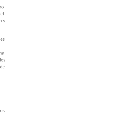
ho
el
o y
res
sma
les
 de
e
ios