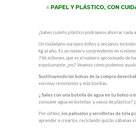
PAPEL Y PLÁSTICO, CON CUI
¿Sabes cuánto plástico podríamos ahorrar cada añ
Un ciudadano europeo (niños y ancianos incluidos
kg al año. Es un número sorprendente en sí mism
746 millones, que es el número aproximado de ha
espeluznante, ¿no? Veamos cómo podemos ayudar 
Sustituyendo las bolsas de la compra desechab
son muy resistentes y más bonitas.
¿ Sales con una botella de agua en tu bolso o 
consumir agua en botellas y vasos de plástico?
¡
Por último,
los pañuelos y servilletas de tela po
aprender a crearlos, reciclando quizás sábanas vi