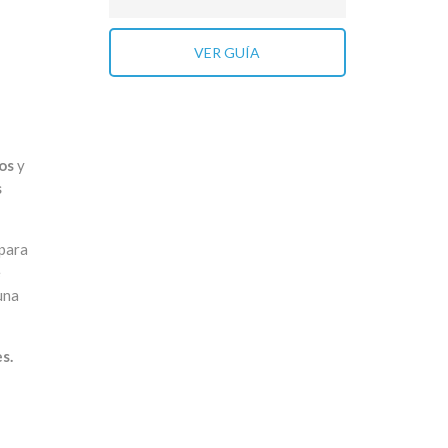
VER GUÍA
os
y
s
 para
e
una
es.