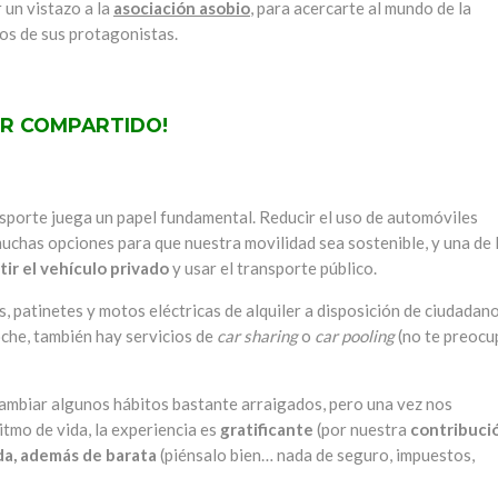
un vistazo a la
asociación asobio
, para acercarte al mundo de la
os de sus protagonistas.
OR COMPARTIDO!
nsporte juega un papel fundamental. Reducir el uso de automóviles
uchas opciones para que nuestra movilidad sea sostenible, y una de 
ir el vehículo privado
y usar el transporte público.
s, patinetes y motos eléctricas de alquiler a disposición de ciudadan
oche, también hay servicios de
car sharing
o
car pooling
(no te preocu
ambiar algunos hábitos bastante arraigados, pero una vez nos
itmo de vida, la experiencia es
gratificante
(por nuestra
contribuci
da, además de barata
(piénsalo bien… nada de seguro, impuestos,