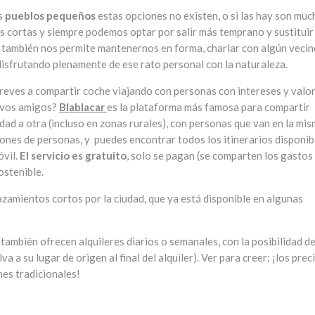
os
pueblos pequeños
estas opciones no existen, o si las hay son muc
ás cortas y siempre podemos optar por salir más temprano y sustituir 
o también nos permite mantenernos en forma, charlar con algún vecin
 disfrutando plenamente de ese rato personal con la naturaleza.
treves a compartir coche viajando con personas con intereses y valo
uevos amigos?
Blablacar
es la plataforma más famosa para compartir
dad a otra (incluso en zonas rurales), con personas que van en la mi
ones de personas, y puedes encontrar todos los itinerarios disponib
óvil.
El servicio es gratuito
, solo se pagan (se comparten los gastos
ostenible.
azamientos cortos por la ciudad, que ya está disponible en algunas
también ofrecen alquileres diarios o semanales, con la posibilidad d
a a su lugar de origen al final del alquiler). Ver para creer: ¡los prec
hes tradicionales!