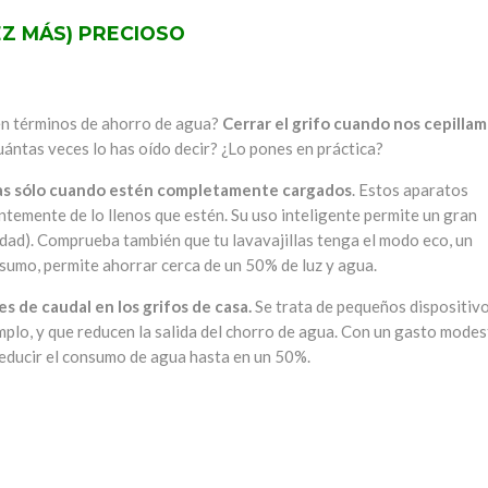
EZ MÁS) PRECIOSO
en términos de ahorro de agua?
Cerrar el grifo cuando nos cepilla
ántas veces lo has oído decir? ¿Lo pones en práctica?
illas sólo cuando estén completamente cargados
. Estos aparatos
temente de lo llenos que estén. Su uso inteligente permite un gran
idad). Comprueba también que tu lavavajillas tenga el modo eco, un
sumo, permite ahorrar cerca de un 50% de luz y agua.
s de caudal en los grifos de casa.
Se trata de pequeños dispositiv
emplo, y que reducen la salida del chorro de agua. Con un gasto mode
 reducir el consumo de agua hasta en un 50%.