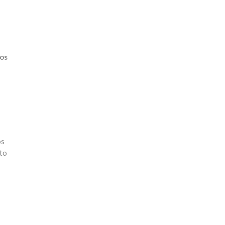
mos
os
sto