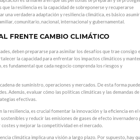
daptación es la manera en que las personas se preparan y se protege
s que la resiliencia es la capacidad de sobreponerse y recuperarse
ar una verdadera adaptación y resiliencia climática, es básico asumir
amiliar, comunitario, nacional, internacional y gubernamental.
IAL FRENTE CAMBIO CLIMÁTICO
dades, deben prepararse para asimilar los desafíos que trae consigo e
rtalecer la capacidad para enfrentar los impactos climáticos y mante
o, es fundamental que cada negocio comprenda los riesgos y
 cadena de suministro, operaciones y mercados. De esta forma pued
des.
Además, evaluar cómo las políticas climáticas y las demandas de
ategias efectivas.
la resiliencia, es crucial fomentar la innovación y la eficiencia en el
sostenibles y reducir las emisiones de gases de efecto invernadero
r costes y mejorar la competitividad en el mercado.
encia climática implica una visión a largo plazo.
Por supuesto, hay q