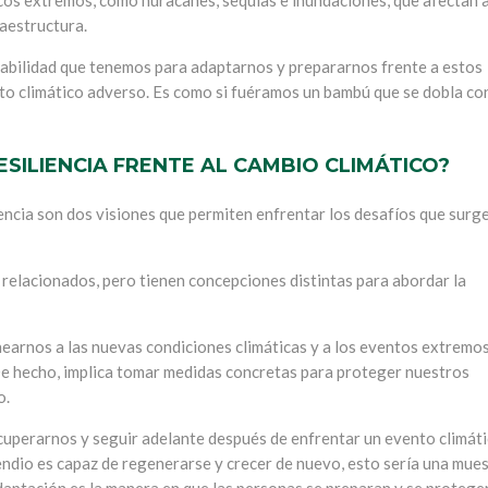
cos extremos, como huracanes, sequías e inundaciones, que afectan a
raestructura.
la habilidad que tenemos para adaptarnos y prepararnos frente a estos
o climático adverso. Es como si fuéramos un bambú que se dobla con
ESILIENCIA FRENTE AL CAMBIO CLIMÁTICO?
liencia son dos visiones que permiten enfrentar los desafíos que surg
elacionados, pero tienen concepciones distintas para abordar la
inearnos a las nuevas condiciones climáticas y a los eventos extremo
e hecho, implica tomar medidas concretas para proteger nuestros
o.
recuperarnos y seguir adelante después de enfrentar un evento climát
endio es capaz de regenerarse y crecer de nuevo, esto sería una mue