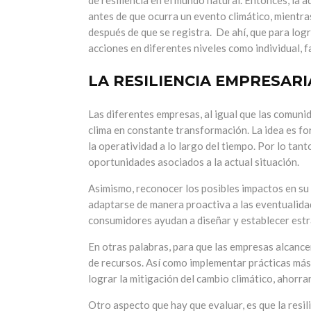
de resiliencia en el mundo natural.
Entonces, la a
antes de que ocurra un evento climático, mientra
después de que se registra.
De ahí, que para logr
acciones en diferentes niveles como individual, f
LA RESILIENCIA EMPRESAR
Las diferentes empresas, al igual que las comuni
clima en constante transformación.
La idea es fo
la operatividad a lo largo del tiempo.
Por lo tant
oportunidades asociados a la actual situación.
Asimismo, reconocer los posibles impactos en su
adaptarse de manera proactiva a las eventualida
consumidores ayudan a diseñar y establecer estr
En otras palabras, para que las empresas alcancen 
de recursos.
Así como implementar prácticas más 
lograr la mitigación del cambio climático, ahorra
Otro aspecto que hay que evaluar, es que la resili