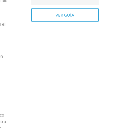
 las
VER GUÍA
 el
en
s
ico
stra