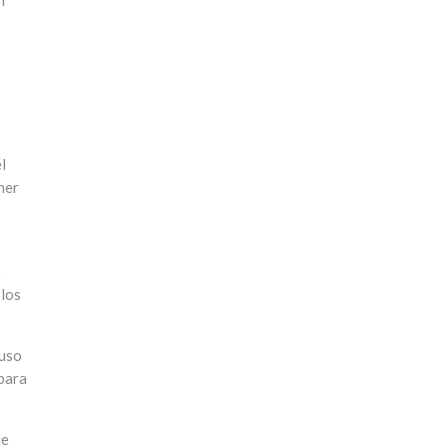
n
l
ner
e
 los
 uso
 para
ue