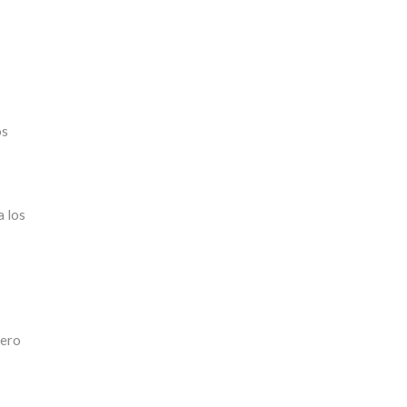
os
a los
dero