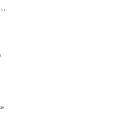
a
to.
e
 de