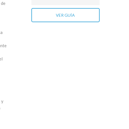
 de
VER GUÍA
ra
ente
el
 y
s