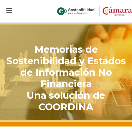
Inicio
>
Portal sostenibilidad económica
>
Soluciones
>
Estrategia y gestión
sostenible
>
Memorias de Sostenibilidad y Estados de Información No
Financiera
Memorias de
Sostenibilidad y Estados
de Información No
Financiera
Una solución de
COORDINA