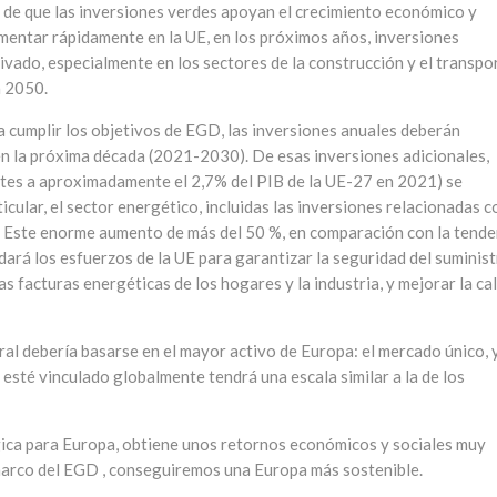
o de que las inversiones verdes apoyan el crecimiento económico y
mentar rápidamente en la UE, en los próximos años, inversiones
ivado, especialmente en los sectores de la construcción y el transpo
a 2050.
a cumplir los objetivos de EGD, las inversiones anuales deberán
n la próxima década (2021-2030). De esas inversiones adicionales,
ntes a aproximadamente el 2,7% del PIB de la UE-27 en 2021) se
cular, el sector energético, incluidas las inversiones relacionadas c
e. Este enorme aumento de más del 50 %, en comparación con la tende
dará los esfuerzos de la UE para garantizar la seguridad del suminis
as facturas energéticas de los hogares y la industria, y mejorar la ca
gral debería basarse en el mayor activo de Europa: el mercado único, 
esté vinculado globalmente tendrá una escala similar a la de los
égica para Europa, obtiene unos retornos económicos y sociales muy
l marco del EGD , conseguiremos una Europa más sostenible.