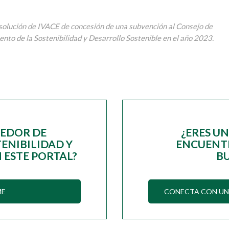
Resolución de IVACE de concesión de una subvención al Consejo de
nto de la Sostenibilidad y Desarrollo Sostenible en el año 2023.
EEDOR DE
¿ERES U
ENIBILIDAD Y
ENCUENTR
 ESTE PORTAL?
B
ME
CONECTA CON UN 