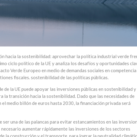
n hacia la sostenibilidad: aprovechar la política industrial verde fre
imo ciclo político de la UE y analiza los desafíos y oportunidades cla
 Pacto Verde Europeo en medio de demandas sociales en competencia
nes fiscales. sostenibilidad de las políticas públicas.
rde de la UE puede apoyar las inversiones públicas en sostenibilidad y
a la transición hacia la sostenibilidad. Dado que las necesidades de
el medio billón de euros hasta 2030, la financiación privada será
e ser una de las palancas para evitar estancamientos en las inversio
s necesario aumentar rápidamente las inversiones de los sectores
de la construcción y el transporte, para lograr la neutralidad climáti