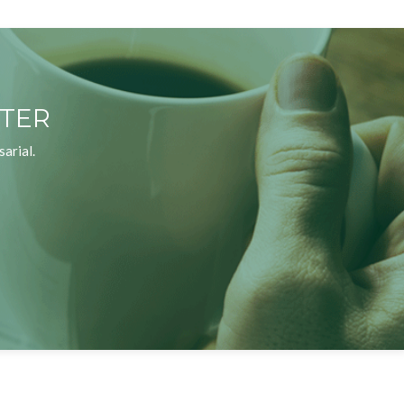
TTER
arial.