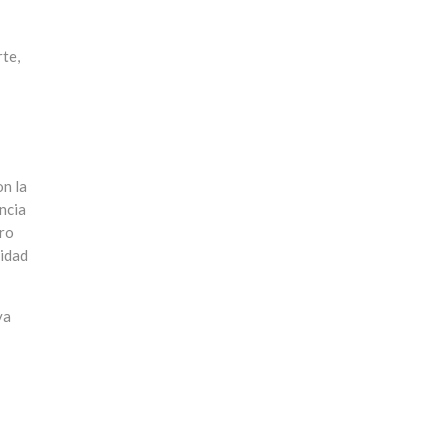
rte,
on la
ncia
tro
lidad
ya