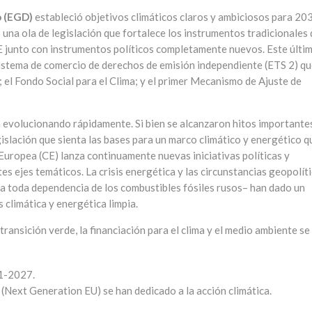
o (EGD)
estableció objetivos climáticos claros y ambiciosos para 20
una ola de legislación que fortalece los instrumentos tradicionales 
 UE junto con instrumentos políticos completamente nuevos. Este últi
 sistema de comercio de derechos de emisión independiente (ETS 2) q
a; el Fondo Social para el Clima; y el primer Mecanismo de Ajuste de
 evolucionando rápidamente. Si bien se alcanzaron hitos importante
slación que sienta las bases para un marco climático y energético q
Europea (CE) lanza continuamente nuevas iniciativas políticas y
es ejes temáticos. La crisis energética y las circunstancias geopolít
n a toda dependencia de los combustibles fósiles rusos– han dado un
 climática y energética limpia.
transición verde, la financiación para el clima y el medio ambiente se
21-2027.
 (Next Generation EU) se han dedicado a la acción climática.