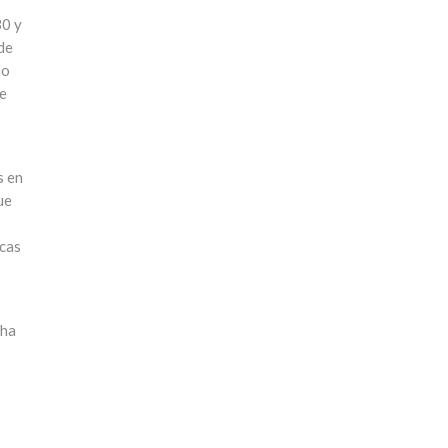
30 y
de
mo
ue
s en
ue
icas
 ha