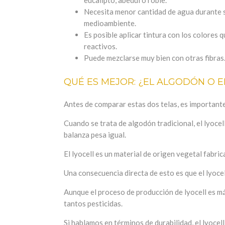
eucalipto, abedul o roble.
Necesita menor cantidad de agua durante su
medioambiente.
Es posible aplicar tintura con los colores q
reactivos.
Puede mezclarse muy bien con otras fibras
QUÉ ES MEJOR: ¿EL ALGODÓN O E
Antes de comparar estas dos telas, es important
Cuando se trata de algodón tradicional, el lyocel
balanza pesa igual.
El lyocell es un material de origen vegetal fabri
Una consecuencia directa de esto es que el lyoce
Aunque el proceso de producción de lyocell es más
tantos pesticidas.
Si hablamos en términos de durabilidad, el lyocel