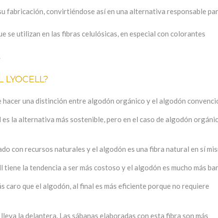
 fabricación, convirtiéndose así en una alternativa responsable par
ue se utilizan en las fibras celulósicas, en especial con colorantes
.
L LYOCELL?
e hacer una distinción entre algodón orgánico y el algodón convenci
l es la alternativa más sostenible, pero en el caso de algodón orgánic
cado con recursos naturales y el algodón es una fibra natural en sí mi
ll tiene la tendencia a ser más costoso y el algodón es mucho más ba
 caro que el algodón, al final es más eficiente porque no requiere
l lleva la delantera. Las sábanas elaboradas con esta fibra son más