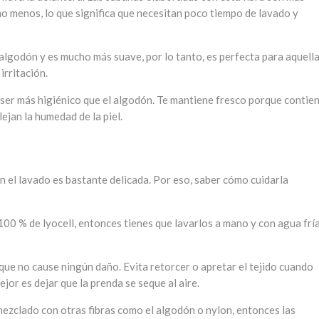
o menos, lo que significa que necesitan poco tiempo de lavado y
 algodón y es mucho más suave, por lo tanto, es perfecta para aquell
irritación.
a ser más higiénico que el algodón. Te mantiene fresco porque contie
ejan la humedad de la piel.
en el lavado es bastante delicada. Por eso, saber cómo cuidarla
100 % de lyocell, entonces tienes que lavarlos a mano y con agua fría
que no cause ningún daño. Evita retorcer o apretar el tejido cuando
or es dejar que la prenda se seque al aire.
l mezclado con otras fibras como el algodón o nylon, entonces las