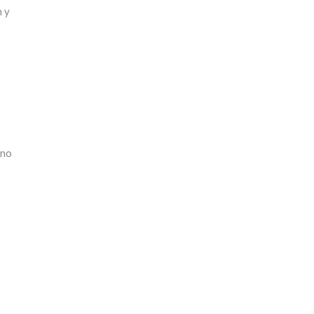
n y
 no