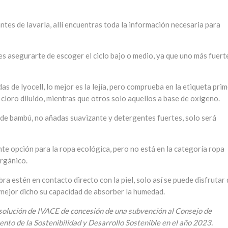
antes de lavarla, allí encuentras toda la información necesaria para
es asegurarte de escoger el ciclo bajo o medio, ya que uno más fuert
s de lyocell, lo mejor es la lejía, pero comprueba en la etiqueta pri
cloro diluido, mientras que otros solo aquellos a base de oxígeno.
l de bambú, no añadas suavizante y detergentes fuertes, solo será
nte opción para la ropa ecológica, pero no está en la categoría ropa
rgánico.
bra estén en contacto directo con la piel, solo así se puede disfrutar 
 mejor dicho su capacidad de absorber la humedad.
Resolución de IVACE de concesión de una subvención al Consejo de
nto de la Sostenibilidad y Desarrollo Sostenible en el año 2023.