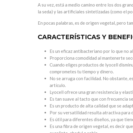
A su vez, está a medio camino entre los dos grande
la seda) y las artificiales sintetizadas (como el po
En pocas palabras, es de origen vegetal, pero ta
CARACTERÍSTICAS Y BENEFI
Es un eficaz antibacteriano por lo que no a
Proporciona comodidad al mantenerte seco 
Cuando eliges productos de lyocell disminu
comprometes tu tiempo y dinero.
No se arruga con facilidad. No obstante, e
artículo.
Lyocell ofrece una gran resistencia y elast
Es tan suave al tacto que con frecuencia s
Es un producto de alta calidad que se adapta
Por su versatilidad resulta atractiva para 
Es útil para diferentes diseños, ya que ti
Es una fibra de origen vegetal, es decir qu