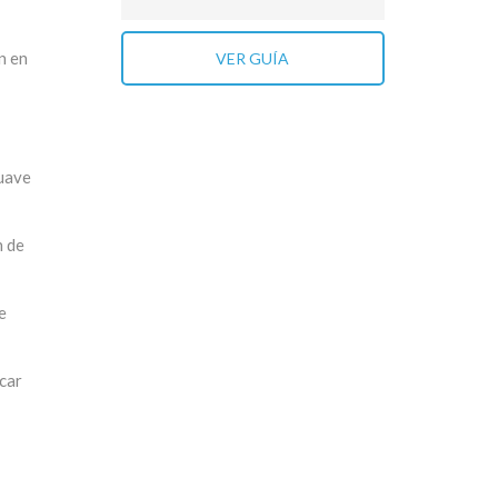
n en
VER GUÍA
suave
n de
e
car