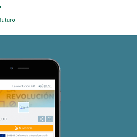
o
 futuro