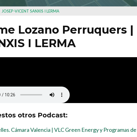
s | JOSEP-VICENT SANXIS I LERMA
ime Lozano Perruquers |
NXIS I LERMA
stos otros Podcast:
elles. Cámara Valencia | VLC Green Energy y Programas de