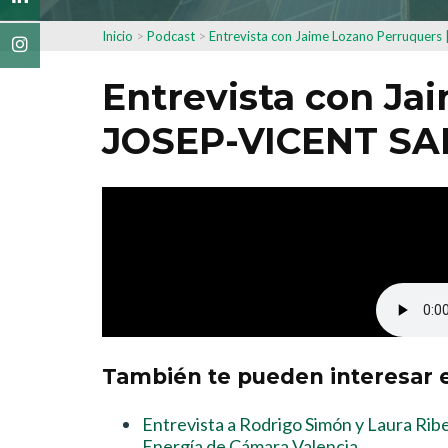
Inicio
>
Podcast
>
Entrevista con Jaime Lozano Perruquer
Entrevista con Ja
JOSEP-VICENT SA
También te pueden interesar e
Entrevista a Rodrigo Simón y Laura Rib
Energía de Cámara Valencia