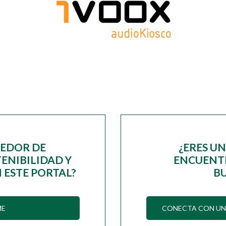
EEDOR DE
¿ERES U
ENIBILIDAD Y
ENCUENTR
 ESTE PORTAL?
B
ME
CONECTA CON UN 