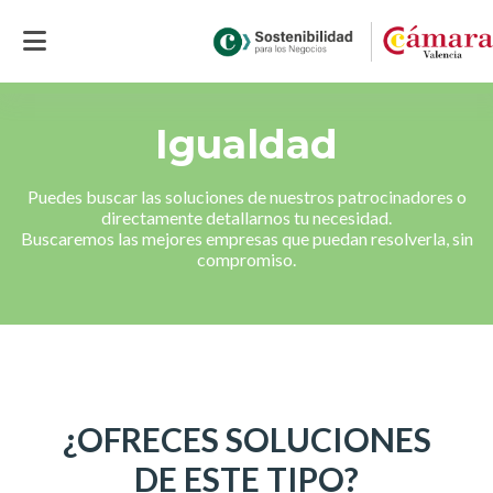
Inicio
> >
Igualdad
Igualdad
Puedes buscar las soluciones de nuestros patrocinadores o
directamente detallarnos tu necesidad.
Buscaremos las mejores empresas que puedan resolverla, sin
compromiso.
¿OFRECES SOLUCIONES
DE ESTE TIPO?