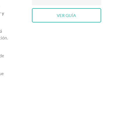
e
r y
VER GUÍA
rá
ión.
 de
ue