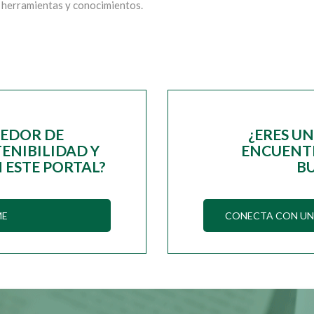
s herramientas y conocimientos.
EEDOR DE
¿ERES U
ENIBILIDAD Y
ENCUENTR
 ESTE PORTAL?
B
ME
CONECTA CON UN 