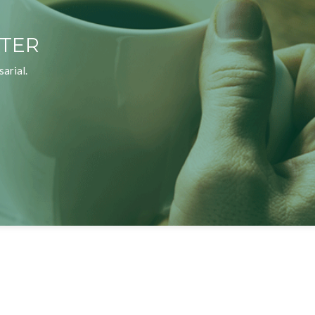
TTER
arial.