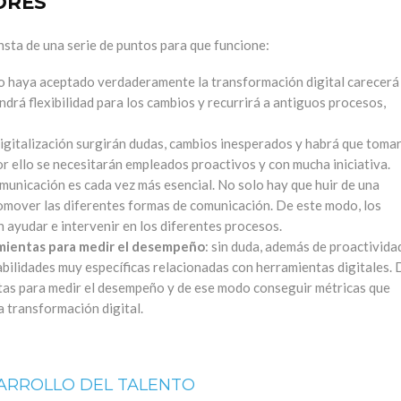
ORES
nsta de una serie de puntos para que funcione:
no haya aceptado verdaderamente la transformación digital carecerá
drá flexibilidad para los cambios y recurrirá a antiguos procesos,
 digitalización surgirán dudas, cambios inesperados y habrá que toma
or ello se necesitarán empleados proactivos y con mucha iniciativa.
comunicación es cada vez más esencial. No solo hay que huir de una
romover las diferentes formas de comunicación. De este modo, los
yudar e intervenir en los diferentes procesos.
mientas para medir el desempeño
: sin duda, además de proactivida
abilidades muy específicas relacionadas con herramientas digitales. 
tas para medir el desempeño y de ese modo conseguir métricas que
a transformación digital.
SARROLLO DEL TALENTO