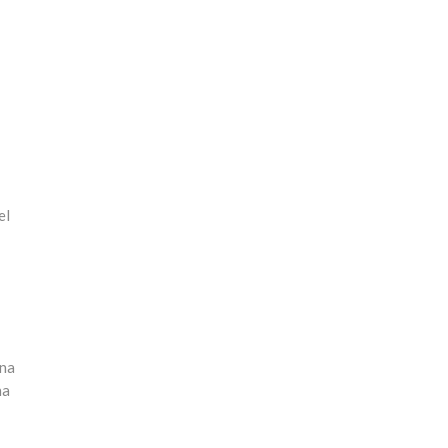
el
una
na