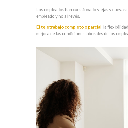
Los empleados han cuestionado viejas y nuevas m
empleado y no al revés.
El teletrabajo completo o parcial
, la flexibili
mejora de las condiciones laborales de los emple