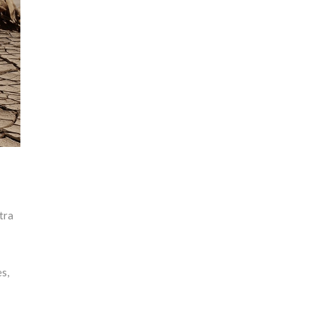
tra
s,