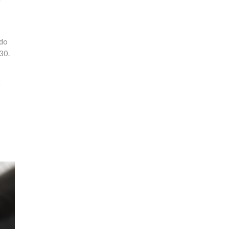
e
ndo
30.
e