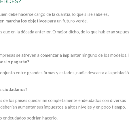
VERDES?
én debe hacerse cargo de la cuantía, lo que sí se sabe es,
en marcha los objetivos
para un futuro verde.
s que en la década anterior. O mejor dicho, de lo que hubieran supue
 empresas se atreven a comenzar a implantar ninguno de los modelos. 
nes lo pagarán?
njunto entre grandes firmas y estados, nadie descarta a la població
os ciudadanos?
nos de los países quedarían completamente endeudados con diversas
s deberían aumentar sus impuestos a altos niveles y en poco tiempo.
o endeudados podrían hacerlo.