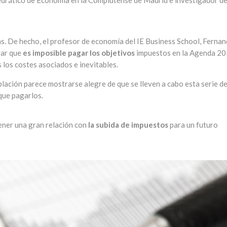
drático de Economía en la Complutense de Madrid e investigador d
s. De hecho, el profesor de economía del IE Business School, Ferna
rar que
es imposible pagar los objetivos
impuestos en la Agenda 20
los costes asociados e inevitables.
ación parece mostrarse alegre de que se lleven a cabo esta serie d
que pagarlos.
 tener una gran relación con
la subida de impuestos
para un futuro