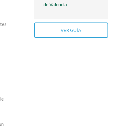
de Valencia
ntes
VER GUÍA
le
on