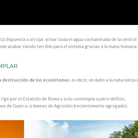
tá dispuesta a arrojar al mar toda el agua contaminada de la central
uede acabar siendo terrible para el sistema gracias a la mano humana.
MPLAR
la destrucción de los ecosistema
s, es decir, un daño a la naturaleza
rige por el Estatuto de Roma y solo contempla cuatro delitos,
nes de Guerra, crímenes de Agresión (recientemente agregado).