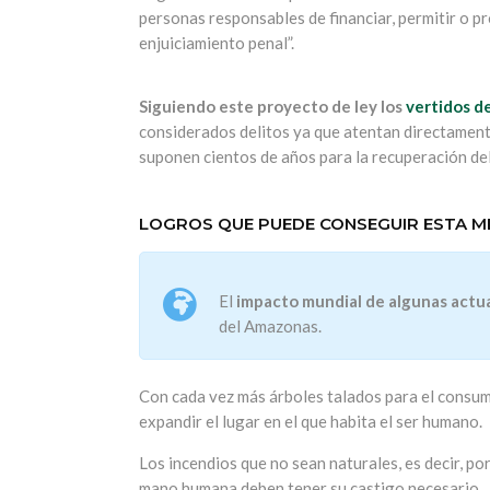
personas responsables de financiar, permitir o 
enjuiciamiento penal”.
Siguiendo este proyecto de ley los
vertidos d
considerados delitos ya que atentan directament
suponen cientos de años para la recuperación del
LOGROS QUE PUEDE CONSEGUIR ESTA ME
El
impacto mundial de algunas actua
del Amazonas.
Con cada vez más árboles talados para el consum
expandir el lugar en el que habita el ser humano.
Los incendios que no sean naturales, es decir, po
mano humana deben tener su castigo necesario.