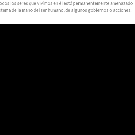
 todos los seres que vivimos en él está permanentemente amenazado
istema de la mano del ser humano, de algunos gobiernos o acciones.