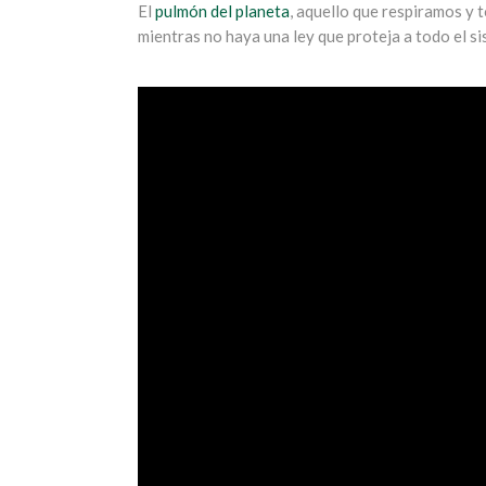
El
pulmón del planeta
, aquello que respiramos y
mientras no haya una ley que proteja a todo el s