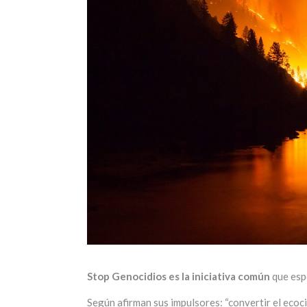
Stop Genocidios es la iniciativa común
que espe
Según afirman sus impulsores: “convertir el ecocid