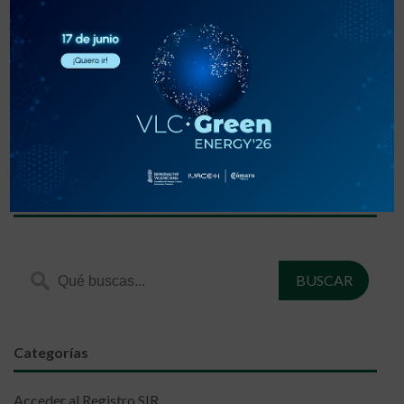
«
‹
1
2
3
›
»
Encuentra lo que estás buscando
Categorías
Acceder al Registro SIR