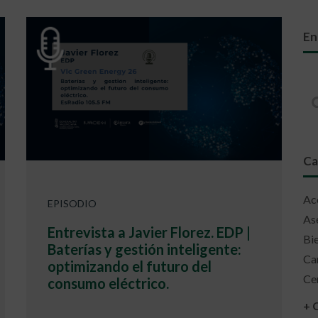
En
Ca
Acc
EPISODIO
Ase
Entrevista a Javier Florez. EDP |
Bie
Baterías y gestión inteligente:
Ca
optimizando el futuro del
Cer
consumo eléctrico.
+ 