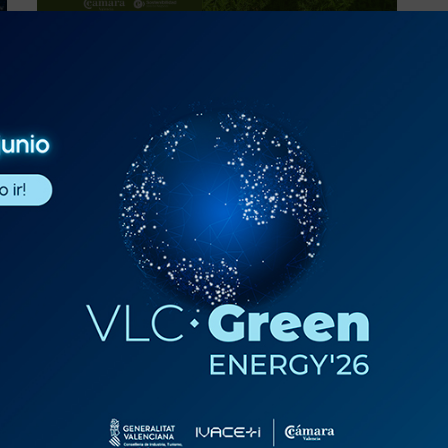
EPISODIO
Entrevista Alicia Pérez. Aidimme
Centro Tecnológico | La Huella
del Cambio, un espacio del Portal
de Sostenibilidad de Cámara
Valencia
ESCUCHAR PODCAST