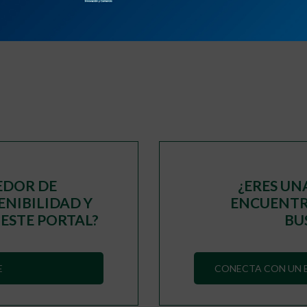
2
3
›
»
EDOR DE
¿ERES UN
ENIBILIDAD Y
ENCUENTRA
 ESTE PORTAL?
BU
E
CONECTA CON UN E