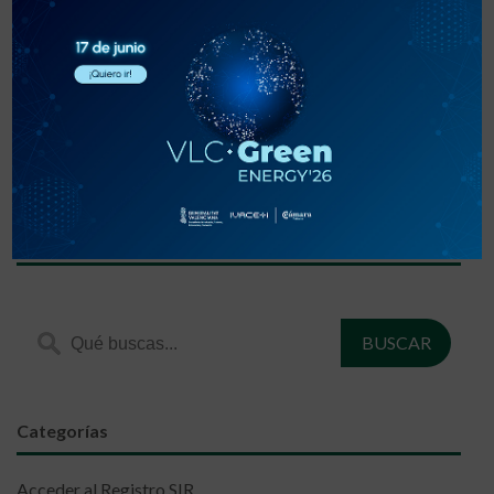
«
‹
1
2
3
›
»
Encuentra lo que estás buscando
Categorías
Acceder al Registro SIR