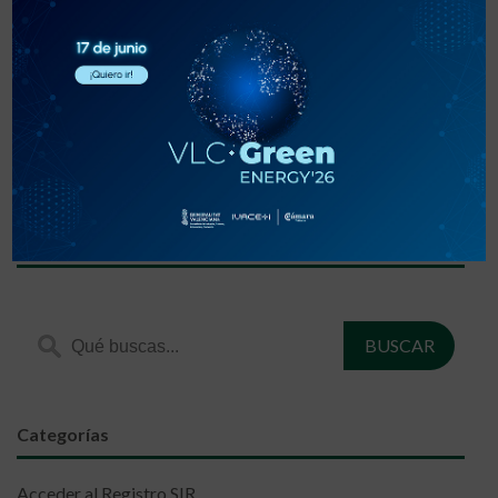
«
‹
1
2
3
›
»
Encuentra lo que estás buscando
Categorías
Acceder al Registro SIR