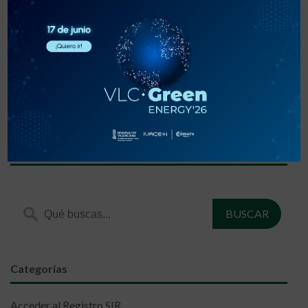
«
‹
1
2
3
›
»
Encuentra lo que estás buscando
Categorías
Acceder al Registro SIR