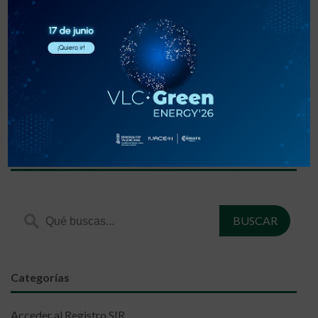
«
‹
1
2
3
›
»
Encuentra lo que estás buscando
Categorías
Acceder al Registro SIR