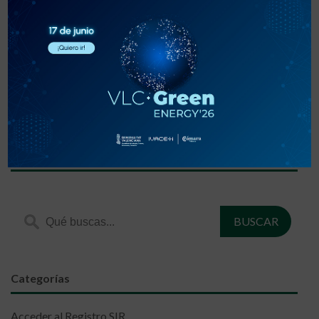
«
‹
1
2
3
›
»
Encuentra lo que estás buscando
Categorías
Acceder al Registro SIR