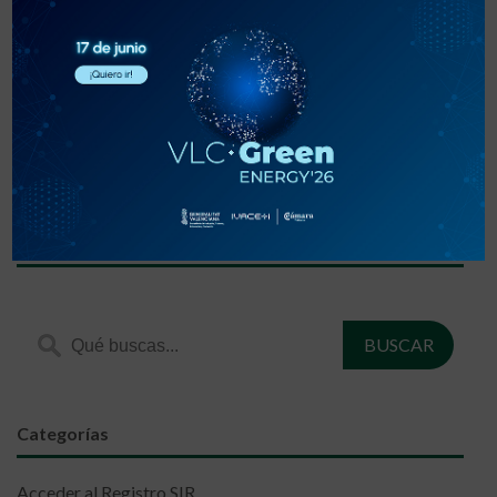
«
‹
1
2
3
›
»
Encuentra lo que estás buscando
Categorías
Acceder al Registro SIR