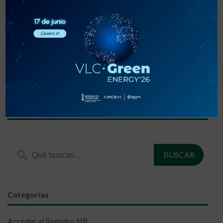
«
‹
1
2
3
›
»
Encuentra lo que estás buscando
Categorías
Acceder al Registro SIR