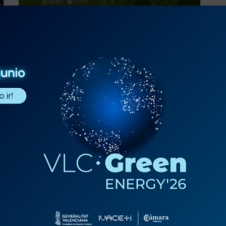
EPISODIO
Entrevista Alicia Pérez. Aidimme
Centro Tecnológico | La Huella
del Cambio, un espacio del Portal
de Sostenibilidad de Cámara
Valencia
ESCUCHAR PODCAST