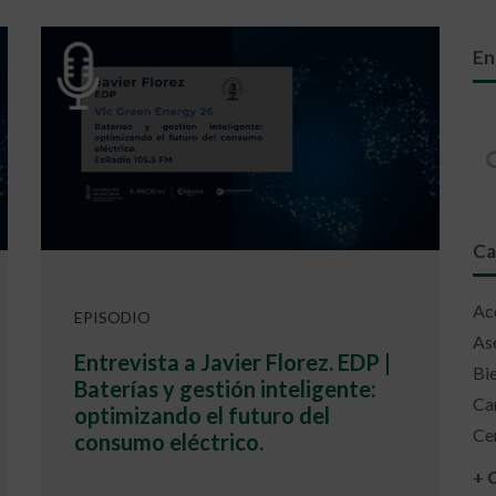
En
Ca
Acc
EPISODIO
Ase
Entrevista a Javier Florez. EDP |
Bie
Baterías y gestión inteligente:
Ca
optimizando el futuro del
Cer
consumo eléctrico.
+ 