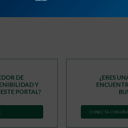
2
3
›
»
EDOR DE
¿ERES UN
ENIBILIDAD Y
ENCUENTRA
 ESTE PORTAL?
BU
E
CONECTA CON UN E